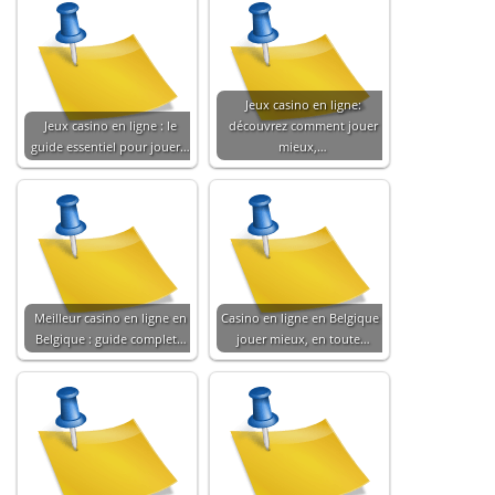
Jeux casino en ligne:
Jeux casino en ligne : le
découvrez comment jouer
guide essentiel pour jouer…
mieux,…
Meilleur casino en ligne en
Casino en ligne en Belgique :
Belgique : guide complet…
jouer mieux, en toute…