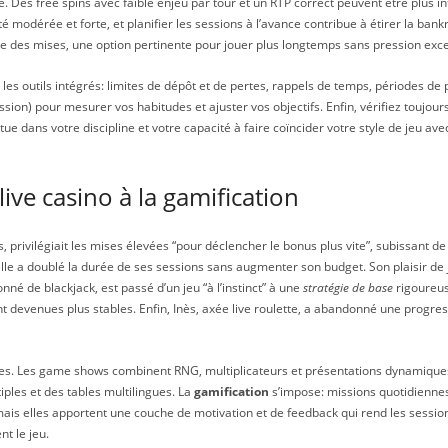
. Des free spins avec faible enjeu par tour et un RTP correct peuvent être plus in
ité modérée et forte, et planifier les sessions à l’avance contribue à étirer la ban
ille des mises, une option pertinente pour jouer plus longtemps sans pression exce
les outils intégrés: limites de dépôt et de pertes, rappels de temps, périodes de p
ion) pour mesurer vos habitudes et ajuster vos objectifs. Enfin, vérifiez toujours
ue dans votre discipline et votre capacité à faire coïncider votre style de jeu ave
ive casino à la gamification
, privilégiait les mises élevées “pour déclencher le bonus plus vite”, subissant de 
e a doublé la durée de ses sessions sans augmenter son budget. Son plaisir de je
nné de blackjack, est passé d’un jeu “à l’instinct” à une
stratégie de base
rigoureuse
nt devenues plus stables. Enfin, Inès, axée live roulette, a abandonné une progres
ères. Les game shows combinent RNG, multiplicateurs et présentations dynamiques
ples et des tables multilingues. La
gamification
s’impose: missions quotidienne
s elles apportent une couche de motivation et de feedback qui rend les sessi
t le jeu.