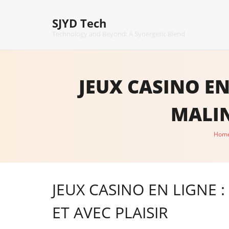
Skip
to
SJYD Tech
content
Technology and Beyond: A Synergetic Blend
JEUX CASINO EN
MALIN
Hom
JEUX CASINO EN LIGNE 
ET AVEC PLAISIR