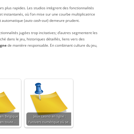
s plus rapides. Les studios intègrent des fonctionnalités
t instantanés, où l’on mise sur une courbe multiplicatrice
nt automatique (
auto cash-out
) demeure prudent.
tionnalités jugées trop incitatives; d’autres segmentent les
hé dans le jeu, historiques détaillés, liens vers des
igne
de manière responsable. En combinant culture du jeu,
en Belgique :
Jeux casino en ligne :
 en toute…
l’univers numérique où se…