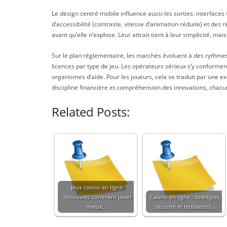
Le design centré mobile influence aussi les sorties: interface
d’accessibilité (contraste, vitesse d’animation réduite) et de
avant qu’elle n’explose. Leur attrait tient à leur simplicité, m
Sur le plan réglementaire, les marchés évoluent à des rythmes d
licences par type de jeu. Les opérateurs sérieux s’y conforment,
organismes d’aide. Pour les joueurs, cela se traduit par une e
discipline financière et compréhension des innovations, chacu
Related Posts:
Jeux casino en ligne:
découvrez comment jouer
Casino en ligne : stratégies,
mieux,…
sécurité et tendances…