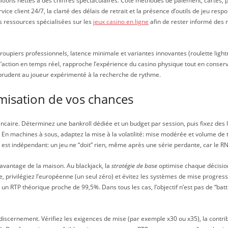
itions nettes à des chiffres spectaculaires. Côté méthodes de paiement, cartes, p
ervice client 24/7, la clarté des délais de retrait et la présence d’outils de jeu re
es ressources spécialisées sur les
jeux casino en ligne
afin de rester informé des n
, croupiers professionnels, latence minimale et variantes innovantes (roulette lig
l’action en temps réel, rapproche l’expérience du casino physique tout en conservan
t prudent au joueur expérimenté à la recherche de rythme.
imisation de vos chances
ncaire. Déterminez une bankroll dédiée et un budget par session, puis fixez des 
es. En machines à sous, adaptez la mise à la volatilité: mise modérée et volume de
r est indépendant: un jeu ne “doit” rien, même après une série perdante, car le R
’avantage de la maison. Au blackjack, la
stratégie de base
optimise chaque décision
e, privilégiez l’européenne (un seul zéro) et évitez les systèmes de mise progressi
rir un RTP théorique proche de 99,5%. Dans tous les cas, l’objectif n’est pas de “b
c discernement. Vérifiez les exigences de mise (par exemple x30 ou x35), la contri