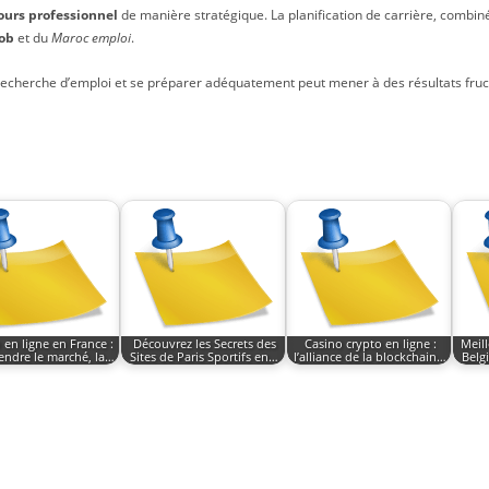
ours professionnel
de manière stratégique. La planification de carrière, combi
job
et du
Maroc emploi
.
recherche d’emploi et se préparer adéquatement peut mener à des résultats fr
 en ligne en France :
Découvrez les Secrets des
Casino crypto en ligne :
Meill
ndre le marché, la…
Sites de Paris Sportifs en…
l’alliance de la blockchain…
Belg