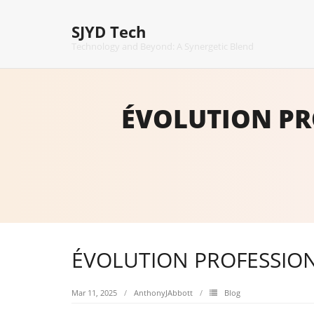
Skip
to
SJYD Tech
content
Technology and Beyond: A Synergetic Blend
ÉVOLUTION PR
ÉVOLUTION PROFESSIO
Mar 11, 2025
AnthonyJAbbott
Blog