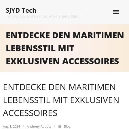
Skip
SJYD Tech
to
content
Technology and Beyond: A Synergetic Blend
ENTDECKE DEN MARITIMEN
LEBENSSTIL MIT
EXKLUSIVEN ACCESSOIRES
ENTDECKE DEN MARITIMEN
LEBENSSTIL MIT EXKLUSIVEN
ACCESSOIRES
Aug 1, 2024
AnthonyJAbbott
Blog