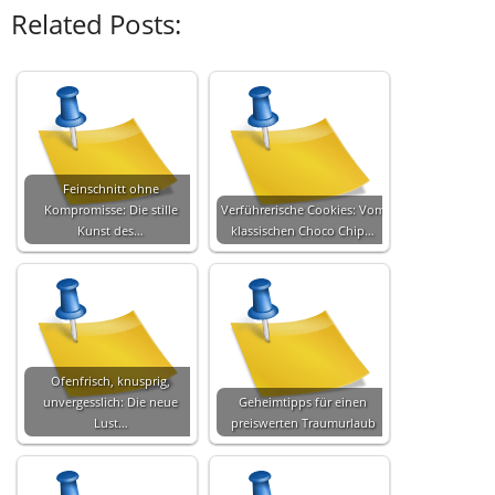
Related Posts:
Feinschnitt ohne
Kompromisse: Die stille
Verführerische Cookies: Vom
Kunst des…
klassischen Choco Chip…
Ofenfrisch, knusprig,
unvergesslich: Die neue
Geheimtipps für einen
Lust…
preiswerten Traumurlaub