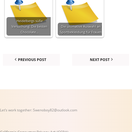
Heidelbergs süße
Versuchung: Die besten
Die ultimative Auswahl an
Chocolate…
Sportbekleidung für Frauen
PREVIOUS POST
NEXT POST
Let’s work together:
Swenoboy82@outlook.com
California Consumer Privacy Act (CCPA)