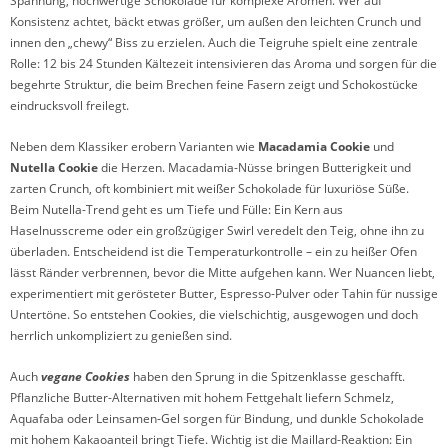
Spannung, hochwertige Schokolade für komplexe Aromen. Wer auf
Konsistenz achtet, bäckt etwas größer, um außen den leichten Crunch und
innen den „chewy“ Biss zu erzielen. Auch die Teigruhe spielt eine zentrale
Rolle: 12 bis 24 Stunden Kältezeit intensivieren das Aroma und sorgen für die
begehrte Struktur, die beim Brechen feine Fasern zeigt und Schokostücke
eindrucksvoll freilegt.
Neben dem Klassiker erobern Varianten wie
Macadamia Cookie
und
Nutella Cookie
die Herzen. Macadamia-Nüsse bringen Butterigkeit und
zarten Crunch, oft kombiniert mit weißer Schokolade für luxuriöse Süße.
Beim Nutella-Trend geht es um Tiefe und Fülle: Ein Kern aus
Haselnusscreme oder ein großzügiger Swirl veredelt den Teig, ohne ihn zu
überladen. Entscheidend ist die Temperaturkontrolle – ein zu heißer Ofen
lässt Ränder verbrennen, bevor die Mitte aufgehen kann. Wer Nuancen liebt,
experimentiert mit gerösteter Butter, Espresso-Pulver oder Tahin für nussige
Untertöne. So entstehen Cookies, die vielschichtig, ausgewogen und doch
herrlich unkompliziert zu genießen sind.
Auch
vegane Cookies
haben den Sprung in die Spitzenklasse geschafft.
Pflanzliche Butter-Alternativen mit hohem Fettgehalt liefern Schmelz,
Aquafaba oder Leinsamen-Gel sorgen für Bindung, und dunkle Schokolade
mit hohem Kakaoanteil bringt Tiefe. Wichtig ist die Maillard-Reaktion: Ein