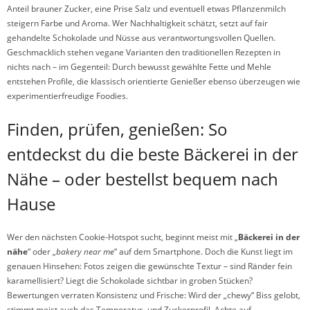
Anteil brauner Zucker, eine Prise Salz und eventuell etwas Pflanzenmilch
steigern Farbe und Aroma. Wer Nachhaltigkeit schätzt, setzt auf fair
gehandelte Schokolade und Nüsse aus verantwortungsvollen Quellen.
Geschmacklich stehen vegane Varianten den traditionellen Rezepten in
nichts nach – im Gegenteil: Durch bewusst gewählte Fette und Mehle
entstehen Profile, die klassisch orientierte Genießer ebenso überzeugen wie
experimentierfreudige Foodies.
Finden, prüfen, genießen: So
entdeckst du die beste Bäckerei in der
Nähe – oder bestellst bequem nach
Hause
Wer den nächsten Cookie-Hotspot sucht, beginnt meist mit „
Bäckerei in der
nähe
“ oder „
bakery near me
“ auf dem Smartphone. Doch die Kunst liegt im
genauen Hinsehen: Fotos zeigen die gewünschte Textur – sind Ränder fein
karamellisiert? Liegt die Schokolade sichtbar in groben Stücken?
Bewertungen verraten Konsistenz und Frische: Wird der „chewy“ Biss gelobt,
stimmt meist auch das Temperatur- und Zuckerprofil. Achte auf