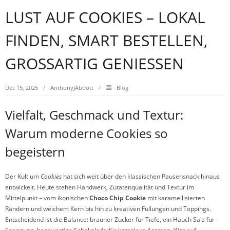
LUST AUF COOKIES – LOKAL
FINDEN, SMART BESTELLEN,
GROSSARTIG GENIESSEN
Dec 15, 2025
AnthonyJAbbott
Blog
Vielfalt, Geschmack und Textur:
Warum moderne Cookies so
begeistern
Der Kult um
Cookies
hat sich weit über den klassischen Pausensnack hinaus
entwickelt. Heute stehen Handwerk, Zutatenqualität und Textur im
Mittelpunkt – vom ikonischen
Choco Chip Cookie
mit karamellisierten
Rändern und weichem Kern bis hin zu kreativen Füllungen und Toppings.
Entscheidend ist die Balance: brauner Zucker für Tiefe, ein Hauch Salz für