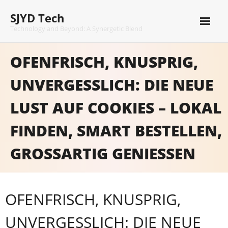
Skip
SJYD Tech
to
content
Technology and Beyond: A Synergetic Blend
OFENFRISCH, KNUSPRIG,
UNVERGESSLICH: DIE NEUE
LUST AUF COOKIES – LOKAL
FINDEN, SMART BESTELLEN,
GROSSARTIG GENIESSEN
OFENFRISCH, KNUSPRIG,
UNVERGESSLICH: DIE NEUE