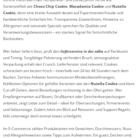
Sortenvielfalt wie
Choco Chip Cookie
,
Macadamia Cookie
und
Nutella
Cookie
, denn eine breite Auswahl deutet auf Experimentierfreude und
handwerkliche Sicherheit hin. Transparente Zutatenlisten, Hinweise zu
Allergenen und saisonale Specials sprechen für Qualität und
Verantwortungsbewusstsein – ein starkes Signal für fortschrittliche
Backstuben.
Wer lieber liefern lässt, prüft den
lieferservice in der nähe
auf Packkunst
und Timing. Sorgfältige Polsterung verhindert Bruch, atmungsaktive
Verpackung erhält den Crunch. Lieferfenster sind relevant: Cookies
schmecken am besten frisch – innerhalb von 24 bis 48 Stunden nach dem
Backen. Seriöse Anbieter kommunizieren Mindestbestellmengen,
Kühlketten-Optionen für gefüllte Varianten wie den
Nutella Cookie
und klare
Cut-off-Zeiten, damit Bestellungen rechtzeitig in den Ofen gehen. Wer
Empfängernamen auf Boxen, Grußkarten oder Geschenkverpackungen
anbietet, zeigt Liebe zum Detail – ideal für Überraschungen, Firmenevents
und Geburtstage. Zudem lohnt ein Blick auf Retouren- und Support-Regeln,
falls unterwegs doch einmal etwas schiefgeht.
Im E‑Commerce zählen Produktseiten mit Gewichten, Durchmessern, Nuss-
und Allergiehinweisen sowie Tipps zum Aufwärmen. Ein gutes Zeichen sind