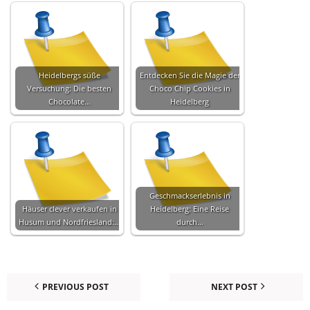
Heidelbergs süße
Entdecken Sie die Magie der
Versuchung: Die besten
Choco Chip Cookies in
Chocolate…
Heidelberg
Geschmackserlebnis in
Häuser clever verkaufen in
Heidelberg: Eine Reise
Husum und Nordfriesland:…
durch…
PREVIOUS POST
NEXT POST