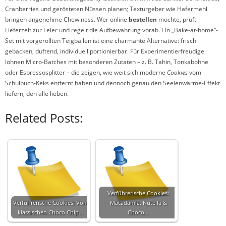
Cranberries und gerösteten Nüssen planen; Texturgeber wie Hafermehl
bringen angenehme Chewiness. Wer online
bestellen
möchte, prüft
Lieferzeit zur Feier und regelt die Aufbewahrung vorab. Ein „Bake-at-home“-
Set mit vorgerollten Teigbällen ist eine charmante Alternative: frisch
gebacken, duftend, individuell portionierbar. Für Experimentierfreudige
lohnen Micro-Batches mit besonderen Zutaten – z. B. Tahin, Tonkabohne
oder Espressosplitter – die zeigen, wie weit sich moderne
Cookies
vom
Schulbuch-Keks entfernt haben und dennoch genau den Seelenwärme-Effekt
liefern, den alle lieben.
Related Posts:
Verführerische Cookies:
Verführerische Cookies: Vom
Macadamia, Nutella &
klassischen Choco Chip…
Choco…