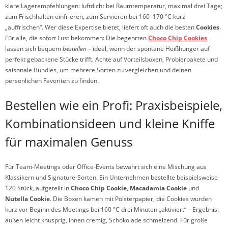
klare Lagerempfehlungen: luftdicht bei Raumtemperatur, maximal drei Tage;
zum Frischhalten einfrieren, zum Servieren bei 160–170 °C kurz
„auffrischen“. Wer diese Expertise bietet, liefert oft auch die besten
Cookies
.
Für alle, die sofort Lust bekommen: Die begehrten
Choco Chip Cookies
lassen sich bequem
bestellen
– ideal, wenn der spontane Heißhunger auf
perfekt gebackene Stücke trifft. Achte auf Vorteilsboxen, Probierpakete und
saisonale Bundles, um mehrere Sorten zu vergleichen und deinen
persönlichen Favoriten zu finden.
Bestellen wie ein Profi: Praxisbeispiele,
Kombinationsideen und kleine Kniffe
für maximalen Genuss
Für Team-Meetings oder Office-Events bewährt sich eine Mischung aus
Klassikern und Signature-Sorten. Ein Unternehmen bestellte beispielsweise
120 Stück, aufgeteilt in
Choco Chip Cookie
,
Macadamia Cookie
und
Nutella Cookie
. Die Boxen kamen mit Polsterpapier, die Cookies wurden
kurz vor Beginn des Meetings bei 160 °C drei Minuten „aktiviert“ – Ergebnis:
außen leicht knusprig, innen cremig, Schokolade schmelzend. Für große