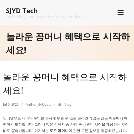
Skip
SJYD Tech
to
content
Technology and Beyond: A Synergetic Blend
놀라운 꽁머니 혜택으로 시작하
세요!
놀라운 꽁머니 혜택으로 시작하
세요!
Jul 6, 2025
AnthonyJAbbott
Blog
인터넷으로 재미와 수익을 동시에 누릴 수 있는 온라인 게임은 많은 이들에게 매
력적인 도전입니다. 그러나 많은 선택지 중 가장 속 시원한 시작을 제공하는 것이
바로
꽁머니
입니다. 여기서는
토토 꽁머니
에 관한 모든 정보를 제공하겠습니다.