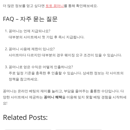
더 많은 정보를 얻고 싶다면
토토 꽁머니
를 통해 확인해보세요.
FAQ – 자주 묻는 질문
꽁머니는 언제 지급되나요?
대부분의 사이트에서 첫 가입 후 즉시 지급됩니다.
꽁머니 사용에 제한이 있나요?
사이트마다 다르지만 대부분의 경우 웨이징 요구 조건이 있을 수 있습니다.
꽁머니로 얻은 수익은 어떻게 인출하나요?
주로 일정 기준을 충족한 후 인출할 수 있습니다. 상세한 정보는 각 사이트의
정책을 참고하세요.
꽁머니는 온라인 베팅의 재미를 늘리고, 부담을 줄여주는 훌륭한 수단입니다. 다
양한 사이트에서 제공하는
꽁머니 혜택
을 이용해 잊지 못할 베팅 경험을 시작하세
요!
Related Posts: