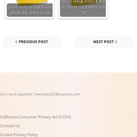
당신의 베팅을 지키는 철통보
온라인 카지노의 새로운 시대:
안, 안전한 스포츠베팅의 모든
완벽한 배팅 전략과 시스템
것
PREVIOUS POST
NEXT POST
Let’s work together:
Swenoboy82@outlook.com
California Consumer Privacy Act (CCPA)
Contact Us
Cookie Privacy Policy