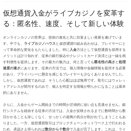
仮想通貨入金がライブカジノを変革す
る：匿名性、速度、そして新しい体験
オンラインカジノの世界は、技術の進化と共に目覚ましい発展を遂げていま
す。中でも、
ライブカジノハウス
と
仮想通貨
の組み合わせは、プレイヤーにと
って革命的な変化をもたらしました。特に
入金
方法として仮想通貨を採用する
メリットは計り知れず、従来の銀行振込やクレジットカード決済とは一線を画
す利便性を提供します。その最大の魅力は、何と言っても
匿名性の高さ
と
処理
速度の速さ
にあります。従来の方法では、個人情報や金融情報を提供する必要
があり、プライバシーに懸念を感じるプレイヤーも少なくありませんでした。
しかし、仮想通貨であれば、そうした心配はほぼ無用です。取引にはウォレッ
トアドレスが関与するのみで、個人を特定する情報が明らかになることは基本
的にありません。
さらに、入金からゲーム開始までの時間が
圧倒的に短い
点も見逃せません。銀
行システムを経由する従来の方法では、入金が反映されるまでに数時間から数
日かかることも珍しくなく、せっかくの遊興の気分が削がれてしまうこともあ
りました。一方、仮想通貨取引はブロックチェーンネットワーク上で行われる
ため、承認さえ得られれば
数分から十数分
で入金が完了します。これは、ライ