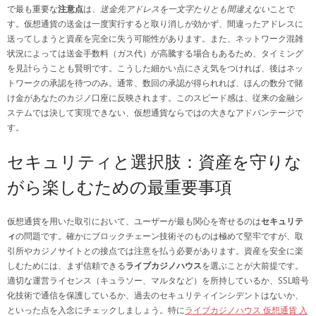
で最も重要な
注意点
は、
送金先アドレスを一文字たりとも間違えない
ことで
す。仮想通貨の送金は一度実行すると取り消しが効かず、間違ったアドレスに
送ってしまうと資産を完全に失う可能性があります。また、ネットワーク混雑
状況によっては送金手数料（ガス代）が高騰する場合もあるため、タイミング
を見計らうことも賢明です。こうした細かい点にさえ気をつければ、後はネッ
トワークの承認を待つのみ。通常、数回の承認が得られれば、ほんの数分で賭
け金があなたのカジノ口座に反映されます。このスピード感は、従来の金融シ
ステムでは決して実現できない、仮想通貨ならではの大きなアドバンテージで
す。
セキュリティと選択肢：資産を守りな
がら楽しむための最重要事項
仮想通貨を用いた取引において、ユーザーが最も関心を寄せるのは
セキュリテ
ィ
の問題です。確かにブロックチェーン技術そのものは極めて堅牢ですが、取
引所やカジノサイトとの接点では注意を払う必要があります。資産を安全に楽
しむためには、まず信頼できる
ライブカジノハウス
を選ぶことが大前提です。
適切な運営ライセンス（キュラソー、マルタなど）を所持しているか、SSL暗号
化技術で通信を保護しているか、過去のセキュリティインシデントはないか、
といった点を入念にチェックしましょう。特に
ライブカジノハウス 仮想通貨 入