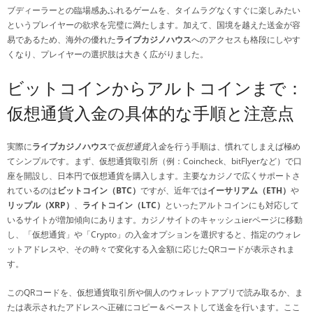
ブディーラーとの臨場感あふれるゲームを、タイムラグなくすぐに楽しみたい
というプレイヤーの欲求を完璧に満たします。加えて、国境を越えた送金が容
易であるため、海外の優れた
ライブカジノハウス
へのアクセスも格段にしやす
くなり、プレイヤーの選択肢は大きく広がりました。
ビットコインからアルトコインまで：
仮想通貨入金の具体的な手順と注意点
実際に
ライブカジノハウス
で
仮想通貨入金
を行う手順は、慣れてしまえば極め
てシンプルです。まず、仮想通貨取引所（例：Coincheck、bitFlyerなど）で口
座を開設し、日本円で仮想通貨を購入します。主要なカジノで広くサポートさ
れているのは
ビットコイン（BTC）
ですが、近年では
イーサリアム（ETH）
や
リップル（XRP）
、
ライトコイン（LTC）
といったアルトコインにも対応して
いるサイトが増加傾向にあります。カジノサイトのキャッシュierページに移動
し、「仮想通貨」や「Crypto」の入金オプションを選択すると、指定のウォレ
ットアドレスや、その時々で変化する入金額に応じたQRコードが表示されま
す。
このQRコードを、仮想通貨取引所や個人のウォレットアプリで読み取るか、ま
たは表示されたアドレスへ正確にコピー＆ペーストして送金を行います。ここ