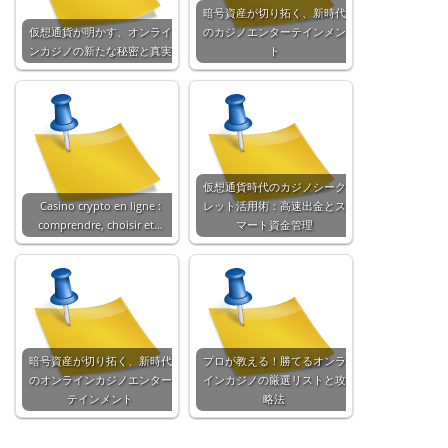
暗号資産が切り拓く、新時代
仮想通貨が明かす、オンライ
のカジノエンターテインメン
ンカジノの新たな秘密と真実
ト
仮想通貨時代のカジノシーク
Casino crypto en ligne :
レット活用術：高速出金とス
comprendre, choisir et…
マート資金管理
暗号資産が切り拓く、新時代
プロが教える！勝てるオンラ
のオンラインカジノエンター
インカジノの厳選リストと攻
テインメント
略法