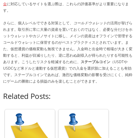
金
に対応しているサイトを選ぶ際は、これらの評価基準がより重要になりま
す。
さらに、個人レベルでできる対策として、
コールドウォレット
の活用が挙げら
れます。取引所に常に大量の資産を置いておくのではなく、必要な分だけをホ
ットウォレットやカジノサイトに移し、メインの資産はオフラインで管理する
コールドウォレットに保管するのがベストプラクティスとされています。ま
た、仮想通貨の価格変動も無視できません。入金時と出金時で相場が大きく変
動すると、利益が目減りしたり、逆に思わぬ副収入が得られたりする可能性も
あります。こうしたリスクを軽減するために、
ステーブルコイン
（USDTや
USDCなど米ドルと連動する仮想通貨）での入金を選択肢に加えることも有効
です。ステーブルコインであれば、激烈な価格変動の影響を受けにくく、純粋
にゲームの勝敗による損益のみを楽しむことができます。
Related Posts: