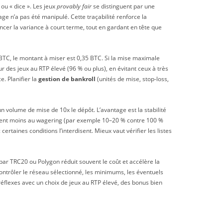
 ou « dice ». Les jeux
provably fair
se distinguent par une
age n’a pas été manipulé. Cette traçabilité renforce la
ncer la variance à court terme, tout en gardant en tête que
BTC, le montant à miser est 0,35 BTC. Si la mise maximale
r des jeux au RTP élevé (96 % ou plus), en évitant ceux à très
e. Planifier la
gestion de bankroll
(unités de mise, stop-loss,
 volume de mise de 10x le dépôt. L’avantage est la stabilité
souvent moins au wagering (par exemple 10–20 % contre 100 %
 certaines conditions l’interdisent. Mieux vaut vérifier les listes
par TRC20 ou Polygon réduit souvent le coût et accélère la
 contrôler le réseau sélectionné, les minimums, les éventuels
réflexes avec un choix de jeux au RTP élevé, des bonus bien