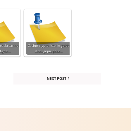
et du casino
Casino crypto liste: le guide
ligne:…
stratégique pour…
NEXT POST