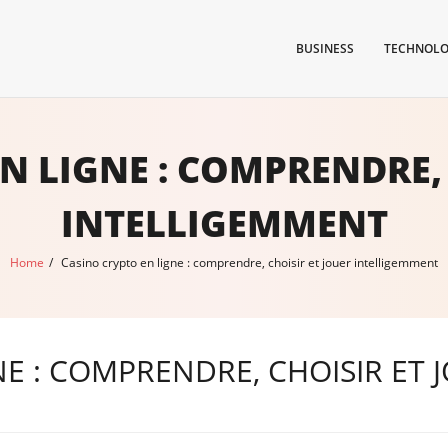
BUSINESS
TECHNOL
N LIGNE : COMPRENDRE, 
INTELLIGEMMENT
Home
/
Casino crypto en ligne : comprendre, choisir et jouer intelligemment
NE : COMPRENDRE, CHOISIR ET