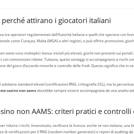
erché attirano i giocatori italiani
 tra operatori regolamentati dall’Autorità Italiana e quelli che operano con licenz
nale come Curaçao, Malta (MGA) o altri registri, e può offrire promozioni, giochi e 
 non aams
sono molteplici: bonus iniziali più elevati, giochi non presenti sui portali A
ci con commissioni ridotte. Tuttavia, questi vantaggi si accompagnano a rischi c
one del gioco d’azzardo minorile e controllo delle frodi. Questo significa che in ca
i adottano standard elevati (certificazioni RNG, crittografia SSL), ma la percentual
ista casino non aams
dovrebbe sempre essere accompagnata da una analisi atten
ino non AAMS: criteri pratici e controlli 
ridurre i rischi. Innanzitutto, verificare la licenza: anche se non italiana, una 
za di certificazioni per il RNG (random number generator) e report di auditing da