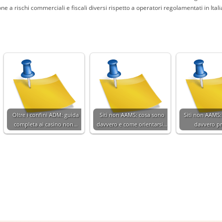
a rischi commerciali e fiscali diversi rispetto a operatori regolamentati in Itali
Oltre i confini ADM: guida
Siti non AAMS: cosa sono
Siti non AAMS:
completa ai casino non…
davvero e come orientarsi…
davvero p