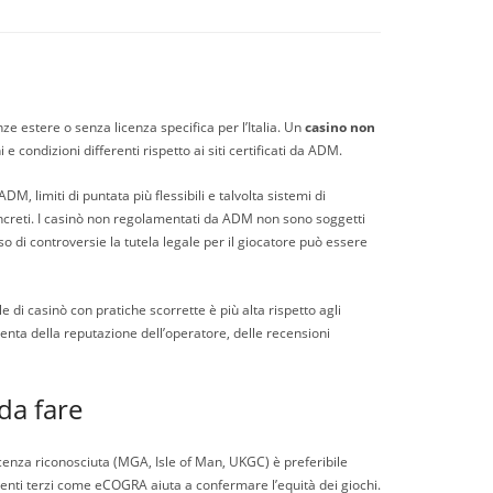
e estere o senza licenza specifica per l’Italia. Un
casino non
condizioni differenti rispetto ai siti certificati da ADM.
DM, limiti di puntata più flessibili e talvolta sistemi di
oncreti. I casinò non regolamentati da ADM non sono soggetti
so di controversie la tutela legale per il giocatore può essere
e di casinò con pratiche scorrette è più alta rispetto agli
ta della reputazione dell’operatore, delle recensioni
da fare
licenza riconosciuta (MGA, Isle of Man, UKGC) è preferibile
 enti terzi come eCOGRA aiuta a confermare l’equità dei giochi.