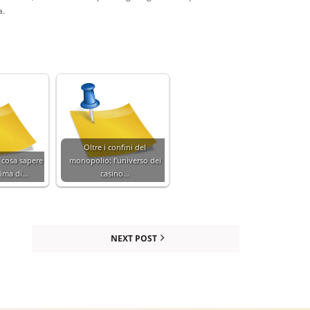
a.
Oltre i confini del
 cosa sapere
monopolio: l’universo dei
rima di…
casino…
NEXT POST