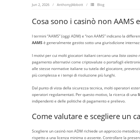
Jun 2, 2026
AnthonyJAbbott
Blog
Cosa sono i casinò non AAMS e p
I termini “AAMS” (oggi ADM) e “non AAMS” indicano la differenza
AAMS
è generalmente gestito sotto una giurisdizione internazio
I motivi per cui molti giocatori italiani cercano una
lista casino
pagamento alternativi come criptovalute o portafogli elettroni
alle stesse normative italiane su tutela del giocatore, prevenzi
più complessa e i tempi di risoluzione più lunghi.
Dal punto di vista della sicurezza tecnica, molti operatori ester
operatori regolamentati. Per questo motivo, la ricerca di una
l
indipendenti e delle politiche di pagamento e prelievo.
Come valutare e scegliere un cas
Scegliere un casinò non ADM richiede un approccio metodico per 
rispetto a una licenza minima o assente. Controllare la presen