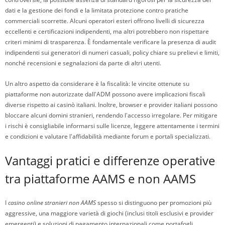
dati e la gestione dei fondi e la limitata protezione contro pratiche
commerciali scorrette. Alcuni operatori esteri offrono livelli di sicurezza
eccellenti e certificazioni indipendenti, ma altri potrebbero non rispettare
criteri minimi di trasparenza. È fondamentale verificare la presenza di audit
indipendenti sui generatori di numeri casuali, policy chiare su prelievi e limiti,
nonché recensioni e segnalazioni da parte di altri utenti.
Un altro aspetto da considerare è la fiscalità: le vincite ottenute su
piattaforme non autorizzate dall'ADM possono avere implicazioni fiscali
diverse rispetto ai casinò italiani. Inoltre, browser e provider italiani possono
bloccare alcuni domini stranieri, rendendo l'accesso irregolare. Per mitigare
i rischi è consigliabile informarsi sulle licenze, leggere attentamente i termini
e condizioni e valutare l'affidabilità mediante forum e portali specializzati.
Vantaggi pratici e differenze operative
tra piattaforme AAMS e non AAMS
I
casino online stranieri non AAMS
spesso si distinguono per promozioni più
aggressive, una maggiore varietà di giochi (inclusi titoli esclusivi e provider
emergenti) e soluzioni di pagamento internazionali come portafogli