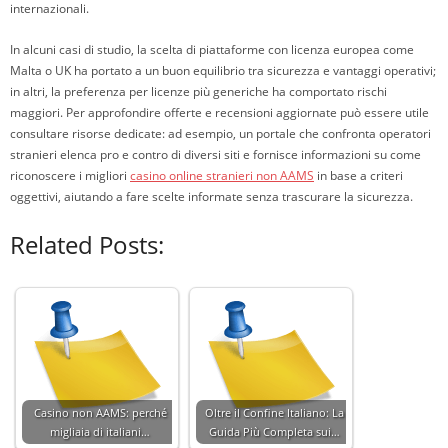
internazionali.
In alcuni casi di studio, la scelta di piattaforme con licenza europea come
Malta o UK ha portato a un buon equilibrio tra sicurezza e vantaggi operativi;
in altri, la preferenza per licenze più generiche ha comportato rischi
maggiori. Per approfondire offerte e recensioni aggiornate può essere utile
consultare risorse dedicate: ad esempio, un portale che confronta operatori
stranieri elenca pro e contro di diversi siti e fornisce informazioni su come
riconoscere i migliori
casino online stranieri non AAMS
in base a criteri
oggettivi, aiutando a fare scelte informate senza trascurare la sicurezza.
Related Posts:
Casino non AAMS: perché
Oltre il Confine Italiano: La
migliaia di italiani…
Guida Più Completa sui…