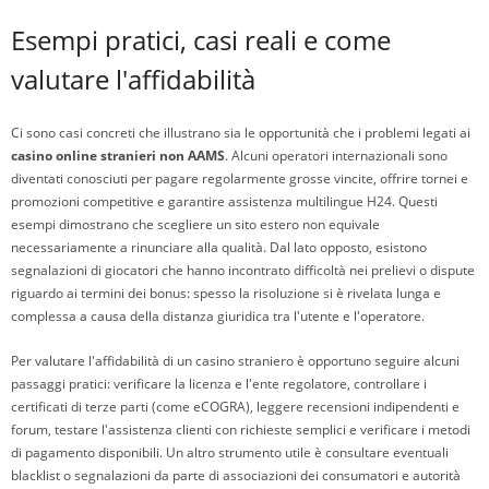
Esempi pratici, casi reali e come
valutare l'affidabilità
Ci sono casi concreti che illustrano sia le opportunità che i problemi legati ai
casino online stranieri non AAMS
. Alcuni operatori internazionali sono
diventati conosciuti per pagare regolarmente grosse vincite, offrire tornei e
promozioni competitive e garantire assistenza multilingue H24. Questi
esempi dimostrano che scegliere un sito estero non equivale
necessariamente a rinunciare alla qualità. Dal lato opposto, esistono
segnalazioni di giocatori che hanno incontrato difficoltà nei prelievi o dispute
riguardo ai termini dei bonus: spesso la risoluzione si è rivelata lunga e
complessa a causa della distanza giuridica tra l'utente e l'operatore.
Per valutare l'affidabilità di un casino straniero è opportuno seguire alcuni
passaggi pratici: verificare la licenza e l'ente regolatore, controllare i
certificati di terze parti (come eCOGRA), leggere recensioni indipendenti e
forum, testare l'assistenza clienti con richieste semplici e verificare i metodi
di pagamento disponibili. Un altro strumento utile è consultare eventuali
blacklist o segnalazioni da parte di associazioni dei consumatori e autorità