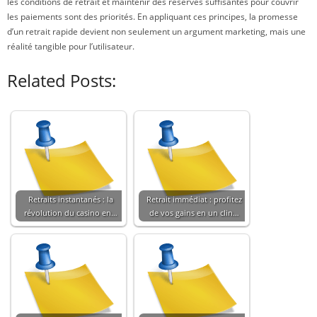
les conditions de retrait et maintenir des réserves suffisantes pour couvrir
les paiements sont des priorités. En appliquant ces principes, la promesse
d’un retrait rapide devient non seulement un argument marketing, mais une
réalité tangible pour l’utilisateur.
Related Posts:
Retraits instantanés : la
Retrait immédiat : profitez
révolution du casino en…
de vos gains en un clin…