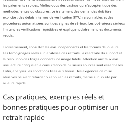
les paiements rapides. Méfiez‑vous des casinos qui n’acceptent que des
méthodes lentes ou obscures. Le traitement des demandes doit être
explicité : des délais internes de vérification (KYC) raisonnables et des
procédures automatisées sont des signes de sérieux. Les opérateurs sérieux
limitent les vérifications répétitives et expliquent clairement les documents
requis.
Troisièmement, consultez les avis indépendants et les forums de joueurs.
Les témoignages réels sur la vitesse des retraits, la réactivité du support et
la résolution des litiges donnent une image fidèle. Attention aux faux avis :
une lecture critique et la consultation de plusieurs sources sont essentielles.
Enfin, analysez les conditions liées aux bonus : les exigences de mise
abusives peuvent retarder ou annuler les retraits, même sur un site par
ailleurs rapide.
Cas pratiques, exemples réels et
bonnes pratiques pour optimiser un
retrait rapide