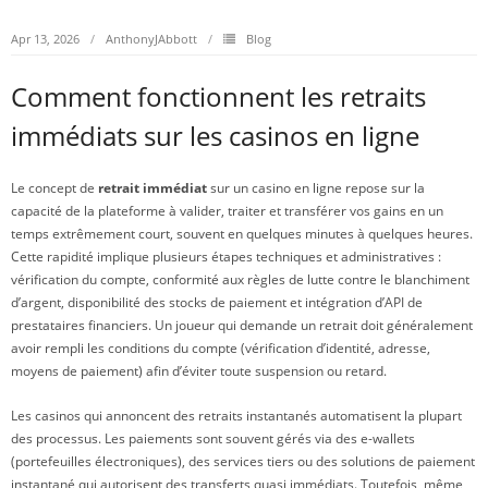
Apr 13, 2026
AnthonyJAbbott
Blog
Comment fonctionnent les retraits
immédiats sur les casinos en ligne
Le concept de
retrait immédiat
sur un casino en ligne repose sur la
capacité de la plateforme à valider, traiter et transférer vos gains en un
temps extrêmement court, souvent en quelques minutes à quelques heures.
Cette rapidité implique plusieurs étapes techniques et administratives :
vérification du compte, conformité aux règles de lutte contre le blanchiment
d’argent, disponibilité des stocks de paiement et intégration d’API de
prestataires financiers. Un joueur qui demande un retrait doit généralement
avoir rempli les conditions du compte (vérification d’identité, adresse,
moyens de paiement) afin d’éviter toute suspension ou retard.
Les casinos qui annoncent des retraits instantanés automatisent la plupart
des processus. Les paiements sont souvent gérés via des e-wallets
(portefeuilles électroniques), des services tiers ou des solutions de paiement
instantané qui autorisent des transferts quasi immédiats. Toutefois, même