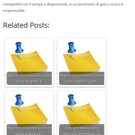
compatibili con il tempo a disposizione, in un perimetro di gioco sicuro e
responsabile.
Related Posts:
Migliori bonus casino online:
Migliori bonus casino online:
come scegliere e…
come scegliere quelli…
Migliori bonus casino online:
Free spin bonus senza
guida pratica per…
deposito immediato: la…