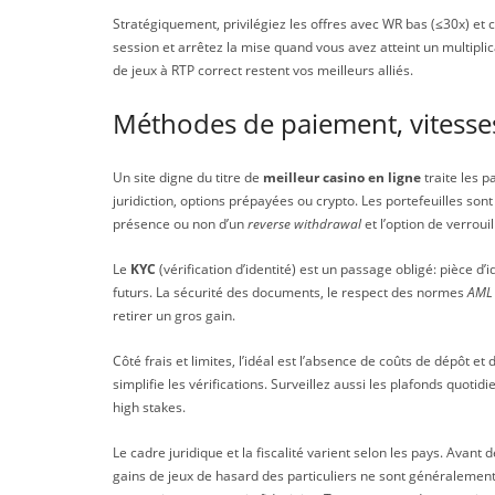
Stratégiquement, privilégiez les offres avec WR bas (≤30x) et c
session et arrêtez la mise quand vous avez atteint un multiplica
de jeux à RTP correct restent vos meilleurs alliés.
Méthodes de paiement, vitesses 
Un site digne du titre de
meilleur casino en ligne
traite les p
juridiction, options prépayées ou crypto. Les portefeuilles sont
présence ou non d’un
reverse withdrawal
et l’option de verrouil
Le
KYC
(vérification d’identité) est un passage obligé: pièce d’
futurs. La sécurité des documents, le respect des normes
AML
retirer un gros gain.
Côté frais et limites, l’idéal est l’absence de coûts de dépôt et d
simplifie les vérifications. Surveillez aussi les plafonds quot
high stakes.
Le cadre juridique et la fiscalité varient selon les pays. Avant d
gains de jeux de hasard des particuliers ne sont généralement pa