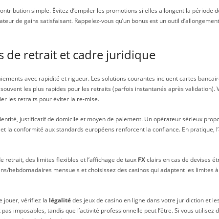
ontribution simple. Évitez d’empiler les promotions si elles allongent la période 
teur de gains satisfaisant. Rappelez-vous qu’un bonus est un outil d’allongement de
de retrait et cadre juridique
aiements avec rapidité et rigueur. Les solutions courantes incluent cartes bancair
 souvent les plus rapides pour les retraits (parfois instantanés après validation).
ler les retraits pour éviter la re-mise.
identité, justificatif de domicile et moyen de paiement. Un opérateur sérieux propos
et la conformité aux standards européens renforcent la confiance. En pratique, l’
e retrait, des limites flexibles et l’affichage de taux
FX
clairs en cas de devises é
idiens/hebdomadaires mensuels et choisissez des casinos qui adaptent les limites à
e jouer, vérifiez la
légalité
des jeux de casino en ligne dans votre juridiction et l
s imposables, tandis que l’activité professionnelle peut l’être. Si vous utilisez d