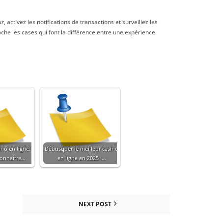
ur
, activez les notifications de transactions et surveillez les
che les cases qui font la différence entre une expérience
ino en ligne:
Débusquer le meilleur casino
onnaître…
en ligne en 2025 :…
NEXT POST