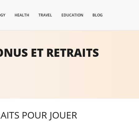
OGY
HEALTH
TRAVEL
EDUCATION
BLOG
ONUS ET RETRAITS
RAITS POUR JOUER