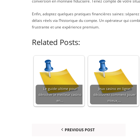
conversion en monnaie fiduciaire. Tenez compte de votre situat
Enfin, adoptez quelques pratiques financières saines: séparez
délais réels via l’historique du compte. Un opérateur qui combin
frustrante et une expérience premium.
Related Posts:
Le guide ultime pour
Jeux casino en ligne:
dénicher le meilleur casino
découvrez comment jouer
en…
mieux,…
PREVIOUS POST