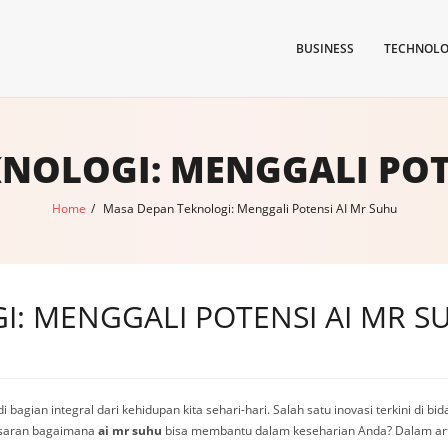
BUSINESS
TECHNOL
NOLOGI: MENGGALI POT
Home
/
Masa Depan Teknologi: Menggali Potensi AI Mr Suhu
: MENGGALI POTENSI AI MR S
i bagian integral dari kehidupan kita sehari-hari. Salah satu inovasi terkini di bi
asaran bagaimana
ai mr suhu
bisa membantu dalam keseharian Anda? Dalam artikel