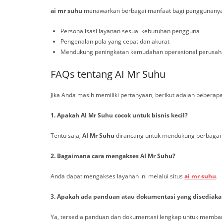
ai mr suhu
menawarkan berbagai manfaat bagi penggunanya, d
Personalisasi layanan sesuai kebutuhan pengguna
Pengenalan pola yang cepat dan akurat
Mendukung peningkatan kemudahan operasional perusa
FAQs tentang AI Mr Suhu
Jika Anda masih memiliki pertanyaan, berikut adalah bebera
1. Apakah AI Mr Suhu cocok untuk bisnis kecil?
Tentu saja,
AI Mr Suhu
dirancang untuk mendukung berbagai sk
2. Bagaimana cara mengakses AI Mr Suhu?
Anda dapat mengakses layanan ini melalui situs
ai mr suhu
.
3. Apakah ada panduan atau dokumentasi yang disediaka
Ya, tersedia panduan dan dokumentasi lengkap untuk memba