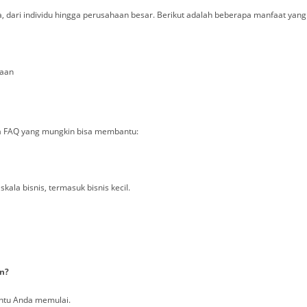
ari individu hingga perusahaan besar. Berikut adalah beberapa manfaat yang 
haan
pa FAQ yang mungkin bisa membantu:
ala bisnis, termasuk bisnis kecil.
n?
ntu Anda memulai.