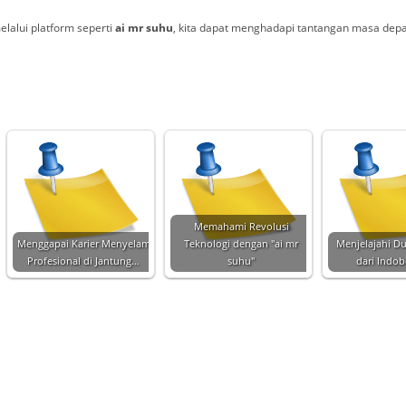
alui platform seperti
ai mr suhu
, kita dapat menghadapi tantangan masa depan
Memahami Revolusi
Menggapai Karier Menyelam
Teknologi dengan "ai mr
Menjelajahi D
Profesional di Jantung…
suhu"
dari Indob