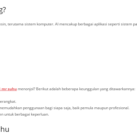
g?
sin, terutama sistem komputer. AI mencakup berbagai aplikasi seperti sistem 
i mr suhu
menonjol? Berikut adalah beberapa keunggulan yang ditawarkannya:
perangkat.
emudahkan penggunaan bagi siapa saja, baik pemula maupun profesional.
ien untuk berbagai keperluan.
uhu