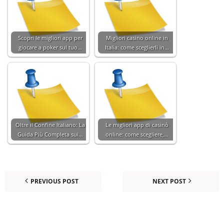
Scopri le migliori app per
Migliori casino online in
giocare a poker sul tuo…
Italia: come sceglierli in…
Oltre il Confine Italiano: La
Le migliori app di casinò
Guida Più Completa sui…
online: come scegliere,…
PREVIOUS POST
NEXT POST