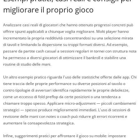
migliorare il proprio gioco
Analizzare casi reali di giocatori che hanno ottenuto progressi concreti può
offrire spunti applicabili a chiunque voglia migliorare. Molti player hanno
incrementato la propria redditività concentrandosi su una selezione mirata
di tavoli e limitando la dispersione su troppi formati diversi. Ad esempio,
passare da partite cash casual a sessioni regolari in tornei con struttura nota
ha permesso a diversi giocatori di ottimizzare il bankroll e stabilire una
routine di studio delle mani.
Un altro esempio pratico riguarda l'uso delle statistiche offerte dalle app. Chi
tiene traccia delle proprie performance su diverse posizioni al tavolo o
contro tipologie di avversari identifica rapidamente le proprie debolezze,
come un eccesso di fold preflop da certe posizioni o una tendenza a
chiamare troppo spesso. Applicare micro-adjustment — piccoli cambiamenti
strategici — spesso produce miglioramenti immediati. L'uso di sessioni di
revisione delle mani con notes o coach può ridurre gli errori ricorrenti e
aumentare la consapevolezza strategica.
Infine, suggerimenti pratici per affrontare il gioco su mobile: impostare