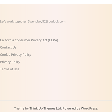
Let’s work together:
Swenoboy82@outlook.com
California Consumer Privacy Act (CCPA)
Contact Us
Cookie Privacy Policy
Privacy Policy
Terms of Use
Theme by
Think Up Themes Ltd
. Powered by
WordPress
.