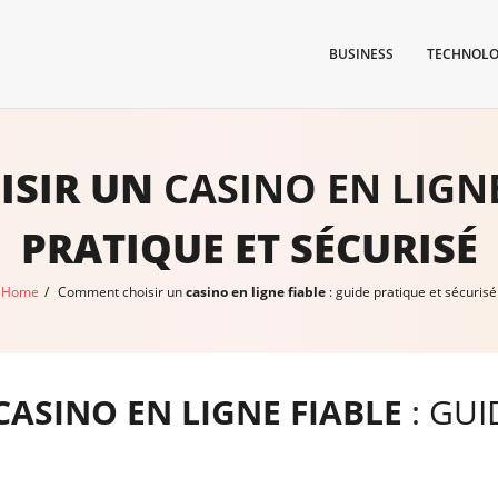
BUSINESS
TECHNOL
ISIR UN
CASINO EN LIGNE
PRATIQUE ET SÉCURISÉ
Home
/
Comment choisir un
casino en ligne fiable
: guide pratique et sécurisé
CASINO EN LIGNE FIABLE
: GUI