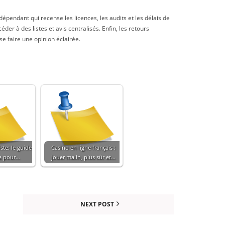
pendant qui recense les licences, les audits et les délais de
céder à des listes et avis centralisés. Enfin, les retours
e faire une opinion éclairée.
ste: le guide
Casino en ligne français :
ue pour…
jouer malin, plus sûr et…
NEXT POST