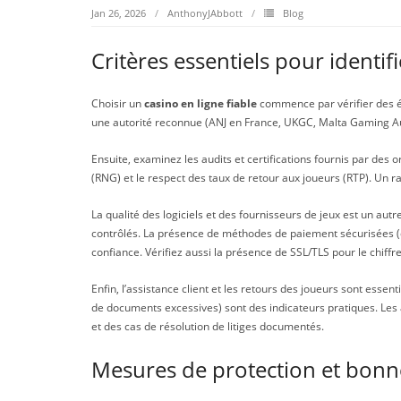
Jan 26, 2026
AnthonyJAbbott
Blog
Critères essentiels pour identif
Choisir un
casino en ligne fiable
commence par vérifier des é
une autorité reconnue (ANJ en France, UKGC, Malta Gaming Autho
Ensuite, examinez les audits et certifications fournis par d
(RNG) et le respect des taux de retour aux joueurs (RTP). Un ra
La qualité des logiciels et des fournisseurs de jeux est un aut
contrôlés. La présence de méthodes de paiement sécurisées (ca
confiance. Vérifiez aussi la présence de SSL/TLS pour le chiff
Enfin, l’assistance client et les retours des joueurs sont esse
de documents excessives) sont des indicateurs pratiques. Les a
et des cas de résolution de litiges documentés.
Mesures de protection et bonne