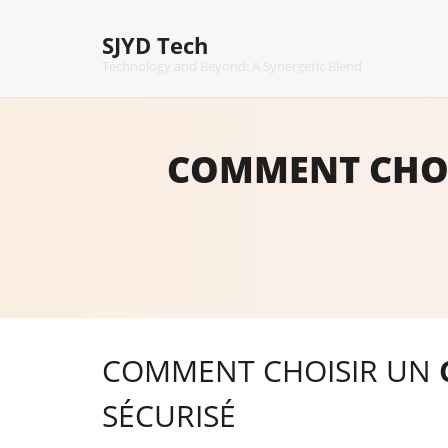
Skip
to
SJYD Tech
content
Technology and Beyond: A Synergetic Blend
COMMENT CHO
COMMENT CHOISIR UN
SÉCURISÉ