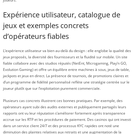
joueurs.
Expérience utilisateur, catalogue de
jeux et exemples concrets
d’opérateurs fiables
L’expérience utilisateur va bien au-delà du design : elle englobe la qualité des
jeux proposés, la diversité des fournisseurs et la fluidité sur mobile. Un site
fiable collabore avec des studios réputés (NetEnt, Microgaming, Play’n GO,
Evolution Gaming) et offre un équilibre entre machines à sous, jeux de table,
jackpots et jeux en direct. La présence de tournois, de promotions claires et
d’un programme de fidélité personnalisé reflète une stratégie centrée sur le
joueur plutôt que sur l’exploitation purement commerciale.
Plusieurs cas concrets illustrent ces bonnes pratiques. Par exemple, des
opérateurs ayant subi des audits externes et publiquement partagés leurs
rapports ont vu leur réputation s’améliorer fortement après transparence
accrue sur les RTP et les procédures de paiement. Des casinos qui ont investi
dans un service client 24/7 et des processus KYC rapides ont noté une
diminution des plaintes relatives aux retraits et une augmentation de la