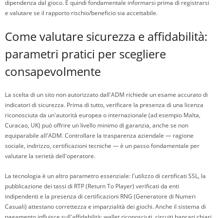
dipendenza dal gioco. È quindi fondamentale informarsi prima di registrarsi
e valutare se il rapporto rischio/beneficio sia accettabile.
Come valutare sicurezza e affidabilità:
parametri pratici per scegliere
consapevolmente
La scelta di un sito non autorizzato dall'ADM richiede un esame accurato di
indicatori di sicurezza. Prima di tutto, verificare la presenza di una licenza
riconosciuta da un'autorità europea o internazionale (ad esempio Malta,
Curacao, UK) può offrire un livello minimo di garanzia, anche se non
equiparabile all'ADM. Controllare la trasparenza aziendale — ragione
sociale, indirizzo, certificazioni tecniche — è un passo fondamentale per
valutare la serietà dell'operatore.
La tecnologia è un altro parametro essenziale: l'utilizzo di certificati SSL, la
pubblicazione dei tassi di RTP (Return To Player) verificati da enti
indipendenti e la presenza di certificazioni RNG (Generatore di Numeri
Casuali) attestano correttezza e imparzialità dei giochi. Anche il sistema di
pagamento influisce sull'affidabilità: wallet riconosciuti, circuiti bancari chiari