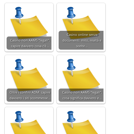
Casino online senza
Casino non AAMS “legali”:
documenti: mito, realtà e
capire davvero cosa c’è…
scelte…
Oltre i confini ADM: capire
Casino non AAMS “legali”:
davvero i siti scommesse…
cosa significa davvero e…