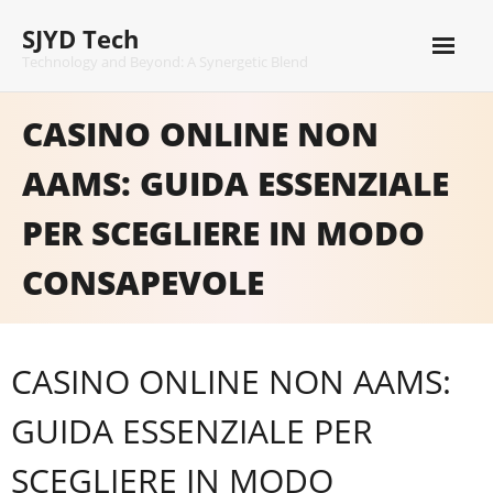
Skip
SJYD Tech
to
content
Technology and Beyond: A Synergetic Blend
CASINO ONLINE NON
AAMS: GUIDA ESSENZIALE
PER SCEGLIERE IN MODO
CONSAPEVOLE
CASINO ONLINE NON AAMS:
GUIDA ESSENZIALE PER
SCEGLIERE IN MODO