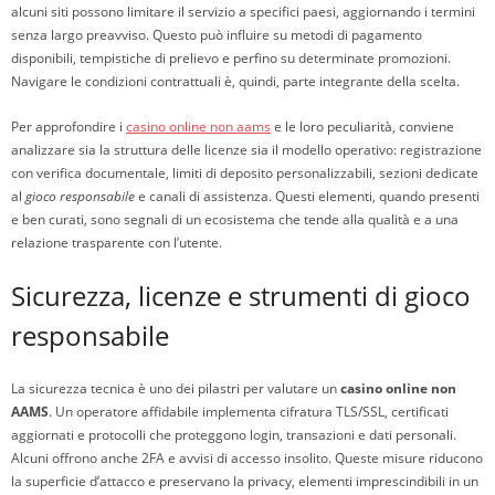
alcuni siti possono limitare il servizio a specifici paesi, aggiornando i termini
senza largo preavviso. Questo può influire su metodi di pagamento
disponibili, tempistiche di prelievo e perfino su determinate promozioni.
Navigare le condizioni contrattuali è, quindi, parte integrante della scelta.
Per approfondire i
casino online non aams
e le loro peculiarità, conviene
analizzare sia la struttura delle licenze sia il modello operativo: registrazione
con verifica documentale, limiti di deposito personalizzabili, sezioni dedicate
al
gioco responsabile
e canali di assistenza. Questi elementi, quando presenti
e ben curati, sono segnali di un ecosistema che tende alla qualità e a una
relazione trasparente con l’utente.
Sicurezza, licenze e strumenti di gioco
responsabile
La sicurezza tecnica è uno dei pilastri per valutare un
casino online non
AAMS
. Un operatore affidabile implementa cifratura TLS/SSL, certificati
aggiornati e protocolli che proteggono login, transazioni e dati personali.
Alcuni offrono anche 2FA e avvisi di accesso insolito. Queste misure riducono
la superficie d’attacco e preservano la privacy, elementi imprescindibili in un