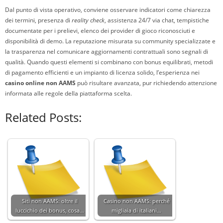
Dal punto di vista operativo, conviene osservare indicatori come chiarezza
dei termini, presenza di
reality check
, assistenza 24/7 via chat, tempistiche
documentate per i prelievi, elenco dei provider di gioco riconosciuti e
disponibilità di demo. La reputazione misurata su community specializzate e
la trasparenza nel comunicare aggiornamenti contrattuali sono segnali di
qualità. Quando questi elementi si combinano con bonus equilibrati, metodi
di pagamento efficienti e un impianto di licenza solido, l’esperienza nei
casino online non AAMS
può risultare avanzata, pur richiedendo attenzione
informata alle regole della piattaforma scelta.
Related Posts:
Siti non AAMS: oltre il
Casino non AAMS: perché
luccichio dei bonus, cosa…
migliaia di italiani…