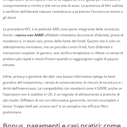
comportamenti a rischio e link verso enti di aiuto. La presenza di filtri sull’età
e verifiche dell’identità robuste contribuisce a prevenire l’accesso ai minori e
gli abusi.
La procedura KYC e le politiche AML sono parte integrante della sicurezza.
Anche i
casino non AAMS
affidabili richiedono documenti d’identità, prova di
residenza e, in taluni casi, prova della fonte dei fondi. Questo non è solo un
adempimento normativo, ma un presidio contro frodi, furti d’identità e
transazioni sospette. In genere, una verifica tempestiva si riflette su tempi di
prelievo più rapidi e meno frizioni quando si raggiungono soglie di payout
elevate.
Infine, privacy e gestione dei dati: una buona informativa spiega la base
giuridica del trattamento, i tempi di conservazione, le misure di sicurezza e i
diritti dell’interessato. La compatibilità con standard come il GDPR, anche se
l’operatore non è stabilito in UE, è un segnale di allineamento a pratiche di
alto livello. Diffidare di siti con informative generiche, termini incompleti o
bonus “troppo belli per essere veri” è un semplice ma efficace filtro
preliminare.
Bonus, pagamenti e casi pratici: come