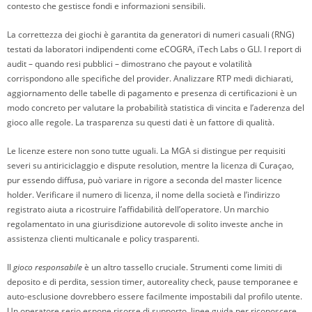
contesto che gestisce fondi e informazioni sensibili.
La correttezza dei giochi è garantita da generatori di numeri casuali (RNG)
testati da laboratori indipendenti come eCOGRA, iTech Labs o GLI. I report di
audit – quando resi pubblici – dimostrano che payout e volatilità
corrispondono alle specifiche del provider. Analizzare RTP medi dichiarati,
aggiornamento delle tabelle di pagamento e presenza di certificazioni è un
modo concreto per valutare la probabilità statistica di vincita e l’aderenza del
gioco alle regole. La trasparenza su questi dati è un fattore di qualità.
Le licenze estere non sono tutte uguali. La MGA si distingue per requisiti
severi su antiriciclaggio e dispute resolution, mentre la licenza di Curaçao,
pur essendo diffusa, può variare in rigore a seconda del master licence
holder. Verificare il numero di licenza, il nome della società e l’indirizzo
registrato aiuta a ricostruire l’affidabilità dell’operatore. Un marchio
regolamentato in una giurisdizione autorevole di solito investe anche in
assistenza clienti multicanale e policy trasparenti.
Il
gioco responsabile
è un altro tassello cruciale. Strumenti come limiti di
deposito e di perdita, session timer, autoreality check, pause temporanee e
auto-esclusione dovrebbero essere facilmente impostabili dal profilo utente.
Un operatore serio espone risorse di supporto, linee guida per riconoscere