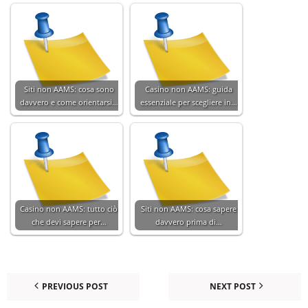
Siti non AAMS: cosa sono
Casino non AAMS: guida
davvero e come orientarsi…
essenziale per scegliere in…
Casino non AAMS: tutto ciò
Siti non AAMS: cosa sapere
che devi sapere per…
davvero prima di…
PREVIOUS POST
NEXT POST