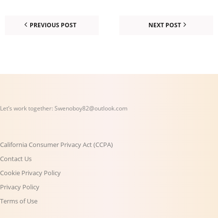
PREVIOUS POST
NEXT POST
Let’s work together:
Swenoboy82@outlook.com
California Consumer Privacy Act (CCPA)
Contact Us
Cookie Privacy Policy
Privacy Policy
Terms of Use