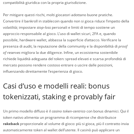
compatibilità giuridica con la propria giurisdizione.
Per mitigare questi rischi, molti giocatori adottano buone pratiche.
Convertire il bankroll in stablecoin quando non si gioca riduce l’impatto della
volatilità; impostare
stop-loss
personali e limiti di tempo sostiene un
approccio responsabile al gioco. L’uso di wallet sicuri, 2FA e, quando
possibile, hardware wallet, abbassa la superficie d’attacco. Verificare la
presenza di audit, la reputazione della community e la disponibilità di
proof
of reserves
migliora la due diligence. Infine, un ecosistema sostenibile
richiede liquidità adeguata del token: spread elevati e scarsa profondità di
mercato possono rendere costoso entrare o uscire dalle posizioni,
influenzando direttamente l’esperienza di gioco.
Casi d’uso e modelli reali: bonus
tokenizzati, staking e provably fair
Un primo modello diffuso è il
casino token-centrico
con bonus dinamici. Qui il
token nativo alimenta un programma di ricompense che distribuisce
rakeback
proporzionale al volume di gioco: più si gioca, più il contratto invia
automaticamente token al wallet dell’utente. Il casinò può applicare un