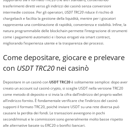
trasferimenti diretti verso gli indirizzi dei casinò senza conversioni
intermedie costose. Per gli operatori,
USDT TRC20
riduce il rischio di
chargeback e facilita la gestione della liquidità, mentre per i giocatori
rappresenta una combinazione di rapidità, convenienza e stabilità. Infine, la
natura programmabile delle blockchain permette l’integrazione di strumenti
come i pagamenti automatici e i bonus erogati via smart contract,
migliorando l’esperienza utente e la trasparenza dei processi.
Come depositare, giocare e prelevare
con
USDT TRC20
nei casinò
Depositare in un casinò con
USDT TRC20
è solitamente semplice: dopo aver
creato un account sul casinò crypto, si sceglie USDT nella versione TRC20
come metodo di deposito e si invia la cifra dall’indirizzo del proprio wallet
all’indirizzo fornito. È fondamentale verificare che l’indirizzo del casinò
supporti il formato TRC20, poiché inviare USDT su una rete diversa può
causare la perdita dei fondi. Le transazioni avvengono in pochi
secondi/minuti e le commissioni sono generalmente molto basse rispetto
alle alternative basate su ERC20 o bonifici bancari.