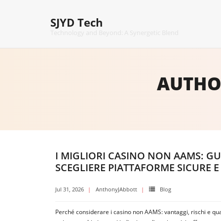
Skip
to
SJYD Tech
content
Technology and Beyond: A Synergetic Blend
AUTHO
I MIGLIORI CASINO NON AAMS: GU
SCEGLIERE PIATTAFORME SICURE 
Jul 31, 2026
AnthonyJAbbott
Blog
Perché considerare i casino non AAMS: vantaggi, rischi e q