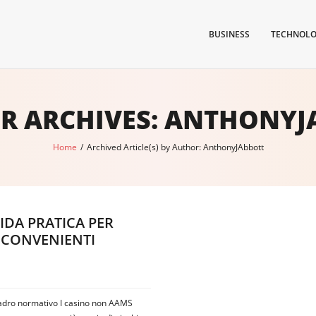
BUSINESS
TECHNOL
R ARCHIVES: ANTHONYJ
Home
/
Archived Article(s) by Author: AnthonyJAbbott
IDA PRATICA PER
E CONVENIENTI
uadro normativo I casino non AAMS