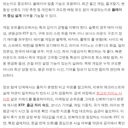
되는지도 중요하다. 플레이어 맞춤 기능도 유용하다. 최근 즐긴 게임, 즐겨찾기, 변
동성 선호도 기반 추천 등 개인화가 과도한 배팅 유도 없이 제공되는지로
플레이
어 중심 설계
여부를 가늠할 수 있다.
게임 포트폴리오에서는 폭과 깊이가 균형을 이뤄야 한다. 슬롯의 경우 테마 다양
성,
변동성
과 RTP 표기, 구매 프리 스핀 허용 여부, 미니 보너스 라운드 구조가 장
기 재미를 좌우한다. 테이블 게임은 블랙잭, 바카라, 룰렛의 룰 변형(예: 사이드 베
트, 스프레드 제한)을 명확히 표기해야 하고, 라이브 카지노는 스튜디오 화질, 딜러
전문성, 한국어 테이블 유무, 지연 시간, 좌석 가용성까지 확인하는 게 좋다. 빠른
라운드의 크래시·즉석 게임은 고위험·고변동 특성이 강하므로 최소 베팅 범위, 자
동 현금화 옵션, 손절 라인 설정 기능이 있는지 살펴라. 잭팟 게임은 누적 규모뿐
아니라 최근 당첨 빈도, 평균 라운드 시간, 기여율 정보가 있으면 합리적 판단에 유
리하다.
정보 탐색 단계에서는 출처가 분명한 비교 자료를 참고하되, 리뷰의 체크리스트와
실제 약관이 일치하는지 반드시 교차 검증하자. 검색 과정에서
최고의 카지노 사
이트
같은 키워드를 활용하더라도, 마케팅성 순위표를 그대로 신뢰하기보다 본문
에 제시된
RTP
,
출금 처리 속도
,
보너스 기여율
, 게임 가중치, 국가 제한, 라이브 챗
평균 대기 시간 등 숫자로 확인 가능한 지표를 직접 대조하는 습관이 필요하다. 이
용자 후기 또한 긍정·부정 극단값을 거르고, 반복적으로 등장하는 이슈(예: KYC 지
연, 특정 결제차단, 한글 번역 오류)를 중심으로 사실 여부를 약관과 공지에서 확인