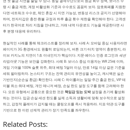
면 첫 출금 지연을 줄일 수 있다. 동일 결제수단으로의 원금 회수 정책, 보너스 수
령 시 출금 제한, 계정 비활성화 기준과 수수료도 꼼꼼히 보자. 암호화폐를 지원한
다면 네트워크 수수료, 체인 혼잡 시 지연 가능성, 변동성 리스크 공지가 선명해야
하며, 전자지갑은 충전·환불 규정과 하루 출금 횟수 제한을 확인해야 한다. 고객센
터가 한국어로 처리 지침을 안내하고, 거래 내역 다운로드 기능을 제공한다면 사
후 분쟁 대응에 유리하다.
현실적인 사례를 통해 체크리스트를 정리해 보자. 사례 A: 모바일 중심 사용자라면
페이지가 3G 환경에서도 원활히 로딩되는지, 버튼 크기·터치 영역이 충분한지, 라
이브 카지노의 지연이 1초 이내인지가 핵심이다. 지문·페이스 인증 로그인과
세션
타임아웃
기능은 보안을 강화한다. 사례 B: 보너스 중심 이용자는 WR 25배 이하,
게임 기여율 100% 슬롯 위주, 최대 베팅 5달러 이상, 만료 14일 이상 같은 기준을
세워 필터링하자. 논스티키 구조는 잔액 관리의 유연성을 높이고, 캐시백은 실손
기반인지(순손실 환급) 확인한다. 사례 C: 하이롤러는 일일·주간 출금 한도, VIP 테
이블 최소·최대 베팅, 개인 매니저 배정, 손실 한도 설정 도구를 함께 고려해야 한
다. 모든 유형에서 공통으로 중요한 것은
책임감 있는 도박
설정을 초기에 활성화
하는 것이다. 입금·손실·세션 한도를 실제 소득과 생활비에 맞춰 보수적으로 설정
하고, 감정적 플레이가 감지될 때는 쿨링오프를 즉시 적용하라. 지표·약관·도구를
기반으로 한 이런 선제적 관리가 장기 만족도를 좌우한다.
Related Posts: