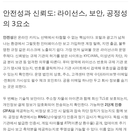
안전성과 신뢰도: 라이선스, 보안, 공정성
의 3요소
안전성
은 온라인 카지노 선택에서 타협할 수 없는 핵심이다. 포털과 광고가 넘쳐
나는 환경에서 그럴듯한 인터페이스만 보고 가입하면 계정 탈취, 지연 출금, 불투
명한 규정 같은 리스크에 노출되기 쉽다. 가장 먼저 살펴볼 것은
라이선스
와 운영
주체다. 신뢰받는 규제 기관의 허가를 받은 사이트는 KYC/AML, 미성년자 차단, 자
금 분리 보관 등 엄격한 의무를 따른다. 푸터 영역에 라이선스 번호와 규제 기관 로
고가 명시돼 있는지, 번호를 클릭하거나 기관 사이트에서 검색해 유효성을 검증할
수 있는지 확인한다. 운영 법인의 상호, 주소, 고객센터 연락 수단(라이브챗·이메일
·전화)의 가시성도 필수 체크 포인트다. 공용 이메일 하나만 두고 회사 정보를 숨기
는 곳은 피한다.
두 번째는 기술적 보안이다. 주소창 자물쇠 아이콘과 함께 최신 TLS로 보호되는지,
개인정보·결제 정보가 암호화되어 전송되는지 확인한다. 가능하면
2단계 인증
(2FA)
을 제공하는지, 비정상 로그인 시 알림과 접속 차단 장치가 있는지도 함께 보
자. 공정성 측면에서는
RNG
(난수발생기) 인증과 정기 감사가 핵심이다. 독립 시험
기관에서 발급한 인증서, 게임 타이틀별
RTP
(이론상 환수율) 공개, 업데이트 주기
와 감사 보고 축약본을 제공하는지로 투명성을 가늠할 수 있다. 이름 없는 자체 개