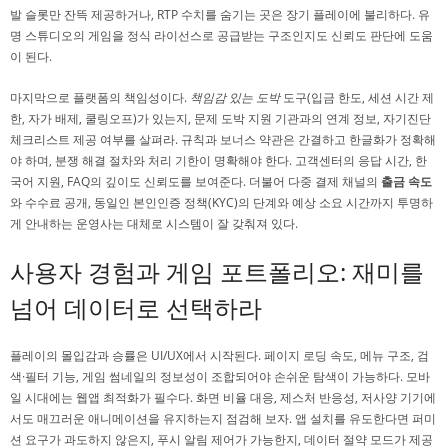
발 슬롯만 잔뜩 제공하거나, RTP 수치를 숨기는 곳은 장기 플레이에 불리하다. 유
명 스튜디오의 게임을 정식 라이선스로 공급받는 구조인지도 신뢰도 판단에 도움
이 된다.
마지막으로 플랫폼의 책임성이다.
책임감 있는 도박
도구(입금 한도, 세션 시간 제
한, 자가 배제, 쿨링오프)가 있는지, 문제 도박 지원 기관과의 연계 정보, 자기진단
체크리스트 제공 여부를 살펴라. 규칙과 보너스 약관은 간결하고 한글화가 정확해
야 하며, 분쟁 해결 절차와 처리 기한이 명확해야 한다. 고객센터의 응답 시간, 한
국어 지원, FAQ의 깊이도 신뢰도를 보여준다. 더불어 다중 결제 채널의
출금 속도
와 수수료 공개, 동일인 본인인증 정책(KYC)의 단계와 예상 소요 시간까지 투명하
게 안내하는 운영사는 대체로 시스템이 잘 갖춰져 있다.
사용자 경험과 게임 포트폴리오: 재미를
넘어 데이터로 선택하라
플레이의 몰입감과 승률은 UI/UX에서 시작된다. 페이지 로딩 속도, 메뉴 구조, 검
색·필터 기능, 게임 썸네일의 정보성이 조합되어야 손쉬운 탐색이 가능하다. 모바
일 시대에는 웹앱 최적화가 필수다. 화면 비율 대응, 제스처 반응성, 저사양 기기에
서도 매끄러운 애니메이션을 유지하는지 점검해 보자. 앱 설치를 유도한다면 퍼미
션 요구가 과도하지 않은지, 푸시 알림 제어가 가능한지, 데이터 절약 모드가 제공