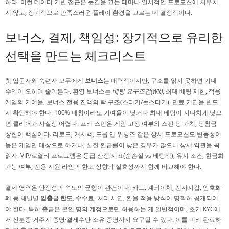
하라. 이런 데이터 기반 접근은 눈길을 끄는 테마나 일시적인 프로모션에 치우치
지 않고, 장기적으로 만족스러운 플레이 환경을 고르는 데 결정적이다.
보너스, 결제, 책임성: 장기적으로 유리한
선택을 만드는 체크리스트
첫 입문자와 숙련자 모두에게
보너스
는 매력적이지만, 구조를 읽지 못하면 기대
수익이 오히려 줄어든다. 환영 보너스는
베팅 요구조건(WR)
, 최대 베팅 제한, 적용
게임의 기여율, 보너스 전용 잔액의 락 구조(스티키/논스티키), 만료 기간을 반드
시 확인해야 한다. 100% 매칭이라도 기여율이 낮거나 최대 베팅이 지나치게 낮으
면 클리어가 사실상 어렵다. 프리 스핀은 게임 고정 여부와 스핀 당 가치, 당첨금
상한이 핵심이다. 리로드, 캐시백, 드롭 앤 위닝즈 같은 상시 프로모션도 변동성이
높은 게임만 대상으로 하거나, 실질 환급률이 낮은 경우가 많으니 상세 약관을 꼭
읽자. VIP/로열티 프로그램은 등급 산정 지표(순손실 vs 베팅액), 유지 조건, 현금화
가능 여부, 전용 지원 라인과 한도 상향의 실효성까지 함께 비교해야 한다.
결제 영역은 안정성과 속도의 균형이 관건이다. 카드, 계좌이체, 전자지갑, 암호화
폐 등 채널별
입출금 한도
, 수수료, 처리 시간, 환율 적용 방식이 명확히 공개되어
야 한다. 특히 출금은 본인 명의 계정으로만 허용하는 게 일반적이며, 초기 KYC에
서 신분증·거주지 증명·결제수단 소유 증명까지 요구될 수 있다. 이를 미리 완료하