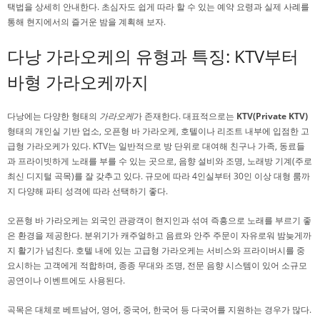
택법을 상세히 안내한다. 초심자도 쉽게 따라 할 수 있는 예약 요령과 실제 사례를
통해 현지에서의 즐거운 밤을 계획해 보자.
다낭 가라오케의 유형과 특징: KTV부터
바형 가라오케까지
다낭에는 다양한 형태의
가라오케
가 존재한다. 대표적으로는
KTV(Private KTV)
형태의 개인실 기반 업소, 오픈형 바 가라오케, 호텔이나 리조트 내부에 입점한 고
급형 가라오케가 있다. KTV는 일반적으로 방 단위로 대여해 친구나 가족, 동료들
과 프라이빗하게 노래를 부를 수 있는 곳으로, 음향 설비와 조명, 노래방 기계(주로
최신 디지털 곡목)를 잘 갖추고 있다. 규모에 따라 4인실부터 30인 이상 대형 룸까
지 다양해 파티 성격에 따라 선택하기 좋다.
오픈형 바 가라오케는 외국인 관광객이 현지인과 섞여 즉흥으로 노래를 부르기 좋
은 환경을 제공한다. 분위기가 캐주얼하고 음료와 안주 주문이 자유로워 밤늦게까
지 활기가 넘친다. 호텔 내에 있는 고급형 가라오케는 서비스와 프라이버시를 중
요시하는 고객에게 적합하며, 종종 무대와 조명, 전문 음향 시스템이 있어 소규모
공연이나 이벤트에도 사용된다.
곡목은 대체로 베트남어, 영어, 중국어, 한국어 등 다국어를 지원하는 경우가 많다.