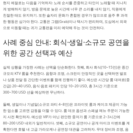
현지 예절로는 다음을 기억하자: 노래 순서를 존중하고 타인이 노래할 때 지나치
게 방해하지 않기, 방음 문제로 늦은 시간에 너무 큰 소리를 내지 않기, 직원에게
친절한 태도 유지하기. 또한 술자리 문화가 혼합된 경우가 많으므로 음주 후 과격
한 행동은 삼가야 한다. 교통은 그랩(Grab)이나 택시가 편리하며, 도심에서 외곽
으로 이동할 때는 귀가 교통편을 미리 예약해 두는 것이 안전하다.
사례 중심 안내: 회식·생일·소규모 공연을
위한 공간 선택과 예산
실제 상황을 가정한 사례는 선택을 단순화한다. 첫째, 회사 회식(10~15인)은 중간
규모의 KTV 룸을 추천한다. 음향과 조명, 스크린이 안정적인 곳을 선택하면 발표
나 상품 전달 등 간단한 이벤트를 함께 진행하기 좋다. 예산은 시간당 룸 대여료(중
간급) 20~40 USD, 음식·음료 패키지 인당 10~20 USD, 총 3시간 기준으로
300~700 USD 선을 예상하면 무난하다.
둘째, 생일이나 기념일(소규모 파티 4~8인)은 프라이빗 룸과 케이크 제공이 가능
한 업소를 고르면 감동을 더할 수 있다. 룸 데코 옵션과 스페셜 메뉴 주문이 가능한
지 사전 확인하자. 예산은 VIP가 아닌 편안한 중저가 룸 기준으로 2~3시간에
80~200 USD 내외가 일반적이다. 셋째, 소규모 공연이나 공개 마이크 이벤트를 계
획한다면 호텔 내 고급 가라오케나 공연장 대관을 고려하자. 무대 장비와 조명, 음