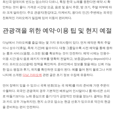
최신곡 업데이트 빈도는 업소마다 다르니, 특정 한국 노래를 원한다면 예약 시 확
인하는 것이 좋다. 가격은 시간당 요금, 음료 및 음식 주문, 방 크기, 주말 여부에 따
라 크게 달라진다. 주요 관광지(한강대교, 미케비치, 용다리 인근) 주변에는 외국인
친화적인 가라오케가 밀집해 있어 이동이 편리하다.
관광객을 위한 예약·이용 팁 및 현지 예절
다낭에서 가라오케를 즐길 때는 몇 가지 유의사항이 있다. 먼저 예약은 특히 주말
이나 성수기(휴일, 축제 기간)에 필수이다. 대형 그룹일수록 사전 예약을 통해 원하
는 룸과 서비스(음향, 스크린 등)를 확보하는 것이 안전하다. 예약 시에는 인원수·
이용 시간·음식·음료 패키지 여부를 명확히 전달하고, 보증금(policy deposit)이나
카드 프리오소(선결제) 정책을 확인하자. 온라인에서 정보를 찾을 때는 신뢰 가능
한 업소 평점과 후기, 위치를 확인하면 도움이 된다. 예를 들어 현지 블로그나 커뮤
니티에 소개된
다낭 가라오케
관련 글은 초기 정보 수집에 유용하다.
언어 장벽이 있을 수 있으니 곡목 번호(또는 곡 제목)를 미리 준비해 가면 주문이
수월하다. 외국인 관광객의 경우 기본적인 베트남어 인사말이나 룸 매너(큰 소리
로 떠들기보다는 노래 중심으로 즐기기)가 긍정적인 반응을 얻는다. 결제는 현금
과 카드 모두 가능하지만, 현지 소규모 업소는 현금 선호가 있으므로 약간의 현금
을 준비하는 편이 안전하다.