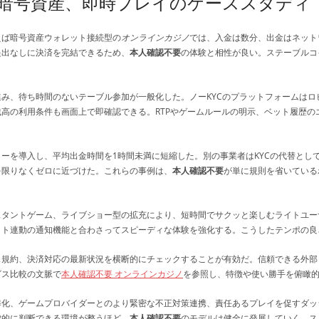
暗号資産、即時プレイのケーススタディ
えば暗号資産ウォレット接続型の
オンラインカジノ
では、入金は数分、出金はネット
提出なしに決済を完結できるため、
本人確認不要
の体験と相性が良い。ステーブルコ
み、待ち時間のないテーブル参加が一般化した。ノーKYCのプラットフォームは
残高の利用条件も画面上で即確認できる。RTPやゲームルールの明示、ベット履歴
ーを導入し、平均出金時間を1時間未満に短縮した。別の事業者はKYCの代替とし
を限りなくゼロに近づけた。これらの事例は、
本人確認不要
が単に規則を省いている
スタントゲーム、ライブショー型の拡充により、短時間でサクッと楽しむライトユー
ット連動の通知機能と合わさってスピーディな体験を強化する。こうしたテンポの良
ス規約、決済対応の最新状況を横断的にチェックすることが有効だ。信頼できる外部
ビス比較の文脈で
本人確認不要 オンラインカジノ
を参照し、特徴や使い勝手を俯瞰
化、ゲームプロバイダーとのより緊密な不正対策連携、責任あるプレイを促すダッシ
律的に判断できる環境が整うほど、
本人確認不要
のモデルは健全に発展していく。ス