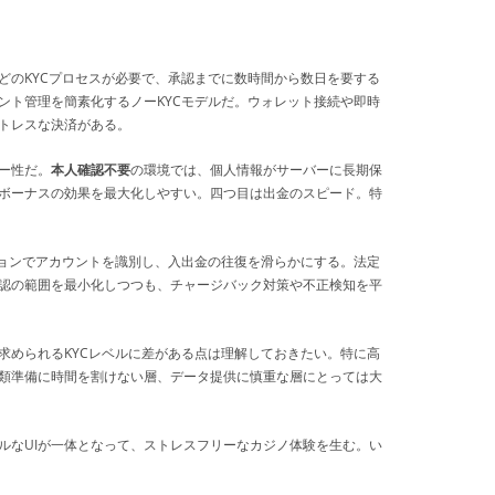
どのKYCプロセスが必要で、承認までに数時間から数日を要する
ント管理を簡素化するノーKYCモデルだ。ウォレット接続や即時
トレスな決済がある。
ー性だ。
本人確認不要
の環境では、個人情報がサーバーに長期保
ボーナスの効果を最大化しやすい。四つ目は出金のスピード。特
ョンでアカウントを識別し、入出金の往復を滑らかにする。法定
認の範囲を最小化しつつも、チャージバック対策や不正検知を平
求められるKYCレベルに差がある点は理解しておきたい。特に高
類準備に時間を割けない層、データ提供に慎重な層にとっては大
ルなUIが一体となって、ストレスフリーなカジノ体験を生む。い