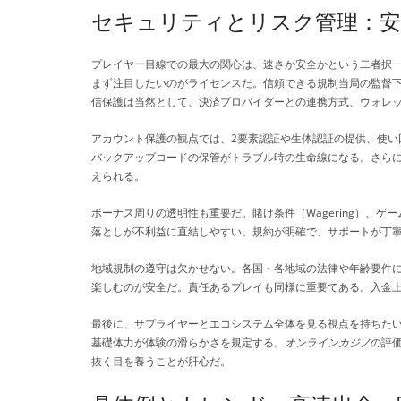
セキュリティとリスク管理：安
プレイヤー目線での最大の関心は、速さか安全かという二者択
まず注目したいのがライセンスだ。信頼できる規制当局の監督下
信保護は当然として、決済プロバイダーとの連携方式、ウォレ
アカウント保護の観点では、2要素認証や生体認証の提供、使い
バックアップコードの保管がトラブル時の生命線になる。さら
えられる。
ボーナス周りの透明性も重要だ。賭け条件（Wagering）、
落としが不利益に直結しやすい。規約が明確で、サポートが丁
地域規制の遵守は欠かせない。各国・各地域の法律や年齢要件
楽しむのが安全だ。責任あるプレイも同様に重要である。入金
最後に、サプライヤーとエコシステム全体を見る視点を持ちた
基礎体力が体験の滑らかさを規定する。
オンラインカジノ
の評
抜く目を養うことが肝心だ。