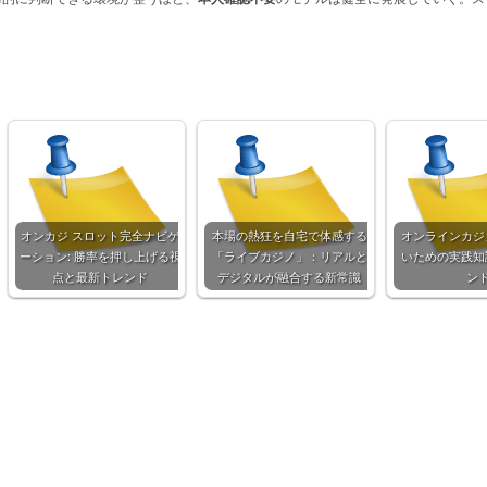
オンカジ スロット完全ナビゲ
本場の熱狂を自宅で体感する
オンラインカジ
ーション: 勝率を押し上げる視
「ライブカジノ」：リアルと
いための実践知
点と最新トレンド
デジタルが融合する新常識
ン