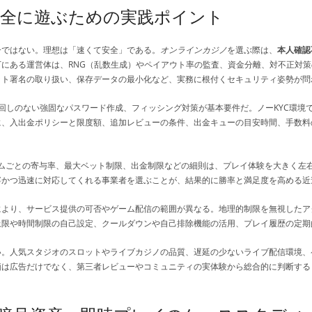
全に遊ぶための実践ポイント
一ではない。理想は「速くて安全」である。
オンラインカジノ
を選ぶ際は、
本人確認
にある運営体は、RNG（乱数生成）やペイアウト率の監査、資金分離、対不正対策
ット署名の取り扱い、保存データの最小化など、実務に根付くセキュリティ姿勢が問
回しのない強固なパスワード作成、フィッシング対策が基本要件だ。ノーKYC環境
に、入出金ポリシーと限度額、追加レビューの条件、出金キューの目安時間、手数料
ゲームごとの寄与率、最大ベット制限、出金制限などの細則は、プレイ体験を大きく左
寧かつ迅速に対応してくれる事業者を選ぶことが、結果的に勝率と満足度を高める近
により、サービス提供の可否やゲーム配信の範囲が異なる。地理的制限を無視したア
上限や時間制限の自己設定、クールダウンや自己排除機能の活用、プレイ履歴の定期
い。人気スタジオのスロットやライブカジノの品質、遅延の少ないライブ配信環境、
価は広告だけでなく、第三者レビューやコミュニティの実体験から総合的に判断する