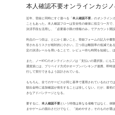
本人確認不要オンラインカジノ
近年、登録と同時にすぐ遊べる「
本人確認不要
」の
オンライン
こともあった。本人確認フローは安全性の確保に役立つ一方で、
決済手段を活用し、「必要最小限の情報のみ」でアカウント開
利点の一つ目は、とにかく速いこと。登録フォームの記入や書
管されるリスクが相対的に小さい。三つ目は離脱率の低減であ
定の決済レールを用いることで、レビュー待ち時間を短縮し、
また、ノーKYCの
オンラインカジノ
は「支払いの選択肢」にも工
通貨派には、プリペイド方式やオープンバンキング連携、即時
行して実行できるよう設計されている。
もちろん、全てのサービスが同じ基準で運用されているわけでは
額出金時に追加確認が発生することは珍しくない。だが、最初
きなアドバンテージとなる。
要するに、
本人確認不要
という特徴は単なる省略ではなく、体験
まやゲームの面白さだけでなく、「始めやすさ」そのものが選