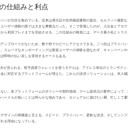
の仕組みと利点
カジノ
が注目を集めている。従来は身分証や住所確認書類の提出、セルフィー撮影な
ユーザー体験の面では大きな摩擦点だった。そこで登場したのが、入出金とアカウ
設から初回プレイまでを完結させる。この仕組みの根底には、データ最小化とトラス
類アップロードがないため、数十秒でロビーにアクセスできる。二つ目はプライバシ
る。スムーズなオンボーディングは新規ユーザーの体験を損なわず、キャンペーンや
ほぼ即時の払い戻しを実現するケースもある。
夫が見られる。暗号資産ウォレットを使うモデルは、アドレス単位のトランザクシ
送金に対応するプラットフォームが増えた。これらの決済ソリューションは、本人確
ない。各プラットフォームのポリシーや契約地域、ゲーム提供元の要件によって、
のハードルが低いことは明らかな強みであり、カジュアルに遊びたい層、忙しくて書
デザインの再構築と言える。スピード、プライバシー、柔軟な決済、そしてシンプ
ばれる理由になっている。