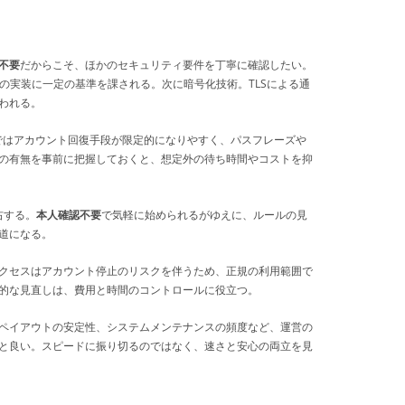
不要
だからこそ、ほかのセキュリティ要件を丁寧に確認したい。
の実装に一定の基準を課される。次に暗号化技術。TLSによる通
われる。
ではアカウント回復手段が限定的になりやすく、パスフレーズや
の有無を事前に把握しておくと、想定外の待ち時間やコストを抑
右する。
本人確認不要
で気軽に始められるがゆえに、ルールの見
道になる。
クセスはアカウント停止のリスクを伴うため、正規の利用範囲で
的な見直しは、費用と時間のコントロールに役立つ。
ペイアウトの安定性、システムメンテナンスの頻度など、運営の
と良い。スピードに振り切るのではなく、速さと安心の両立を見