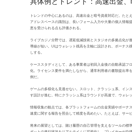
具体例とトレンド：高速出金、
トレンドの中心にあるのは、高速出金と暗号資産対応だ。たと
アドレスベースの識別は、長いフォーム入力や大量の個人情報
恵を受けられる点も評価される。
ライブカジノ分野では、遅延低減技術とスタジオの多拠点化が進
導線が短い。UIはウォレット残高を主軸に設計され、ボーナス
しする。
ケーススタディとして、ある事業者は初回入金後の自動承認フロ
化。ライセンス要件を満たしながら、通常利用者の書類提出率
例だ。
ゲームの多様化も見逃せない。スロット、クラッシュ系、イン
す設計が進む。特にクラッシュ系はラウンドが高速で、ウォレ
情報収集の観点では、各プラットフォームの出金実績やボーナ
速度に関する報告を照合して精度を高めたい。たとえば、サー
将来の展望としては、賭け履歴の自己管理を支えるツールの標準
ポットの進行状況をリアルタイムに可視化し、プレイヤーが自