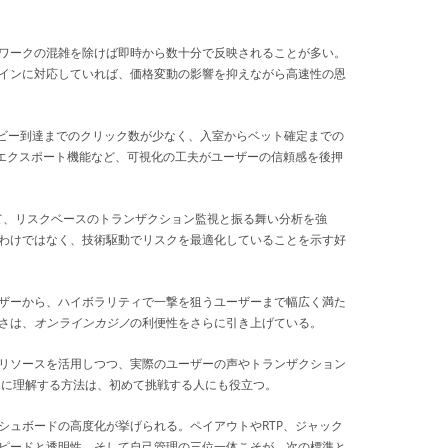
ワークの混雑を除けば即時から数十分で反映されることが多い。
インに対応していれば、価格変動の影響を抑えながら高速性の恩
ロビー到達までのクリック数が少なく、入室からベット確定までの
のエクスポート機能など、可視化の工夫がユーザーの信頼感を後押
て、リスクベースのトランザクション監視と振る舞い分析を強
わけではなく、技術駆動でリスクを最適化していることを示す好
ザーから、ハイボラリティで一撃を狙うユーザーまで幅広く満た
さは、
オンラインカジノ
の利便性をさらに引き上げている。
リソースを活用しつつ、実際のユーザーの声やトランザクション
的に理解する方法は、初めて挑戦する人にも役立つ。
ュボードの高度化が挙げられる。ペイアウトやRTP、ジャック
ピードと透明性、そして自己管理の三位一体こそが、次の標準と